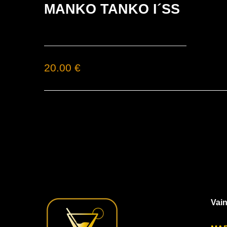
MANKO TANKO I´SS
20.00 €
Vain