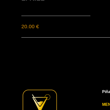
20.00 €
Piña
ME