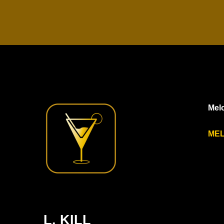
Melo
ME
L. KILL