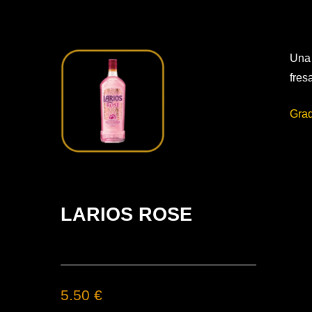
Una 
fres
Grad
LARIOS ROSE
5.50 €