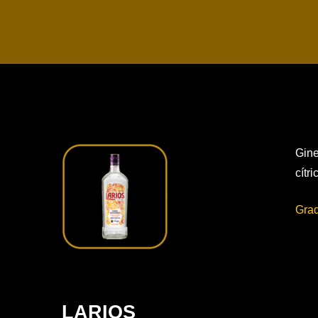
Gine
cítr
Grad
LARIOS